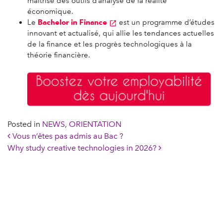
maîtrise des outils d’analyse de la réalité
économique.
Le
Bachelor in Finance
est un programme d’études
innovant et actualisé, qui allie les tendances actuelles
de la finance et les progrès technologiques à la
théorie financière.
Posted in
NEWS
,
ORIENTATION
Post navigation
Vous n’êtes pas admis au Bac ?
Why study creative technologies in 2026?