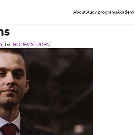
About
Study programs
Academic
ms
26)
by
INODEV STUDENT