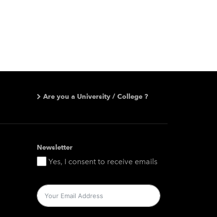
Are you a University / College ?
Newsletter
Yes, I consent to receive emails