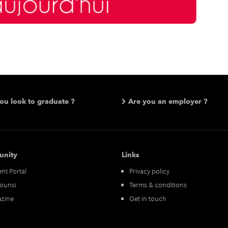
ou look to graduate ?
Are you an employer ?
nity
Links
nt Portal
Privacy policy
Tounsi
Terms & conditions
zine
Get in touch