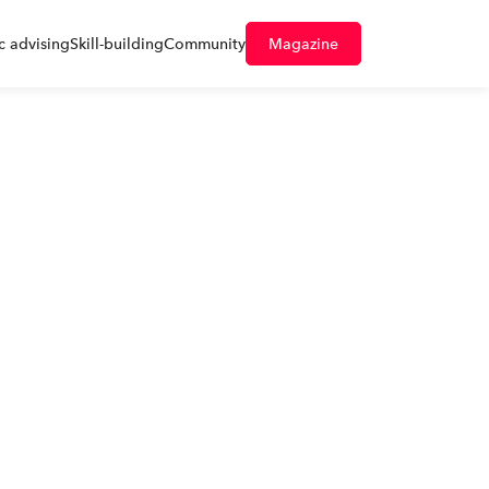
 advising
Skill-building
Community
Magazine