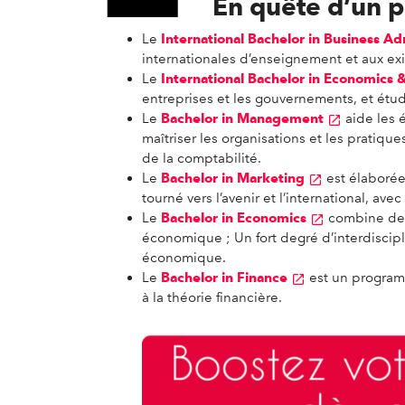
En quête d’un 
Le
International Bachelor in Business Ad
internationales d’enseignement et aux ex
Le
International Bachelor in Economics 
entreprises et les gouvernements, et étudi
Le
Bachelor in Management
aide les 
maîtriser les organisations et les pratiqu
de la comptabilité.
Le
Bachelor in Marketing
est élaborée
tourné vers l’avenir et l’international, a
Le
Bachelor in Economics
combine de m
économique ; Un fort degré d’interdiscipl
économique.
Le
Bachelor in Finance
est un programm
à la théorie financière.