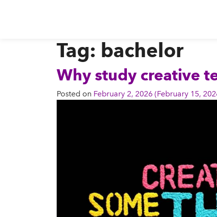
Tag:
bachelor
Why study creative t
Posted on
February 2, 2026
(February 15, 20