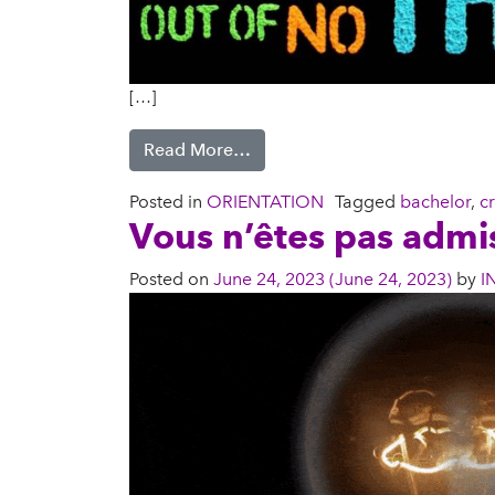
[…]
Read More…
Posted in
ORIENTATION
Tagged
bachelor
,
c
Vous n’êtes pas admi
Posted on
June 24, 2023
(June 24, 2023)
by
I