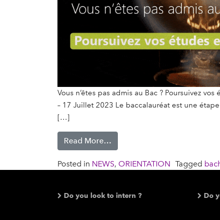
Vous n’êtes pas admis au Bac ? Poursuivez vos 
– 17 Juillet 2023 Le baccalauréat est une étape 
[…]
Read More…
Posted in
NEWS
,
ORIENTATION
Tagged
bach
Do you look to intern ?
Do y