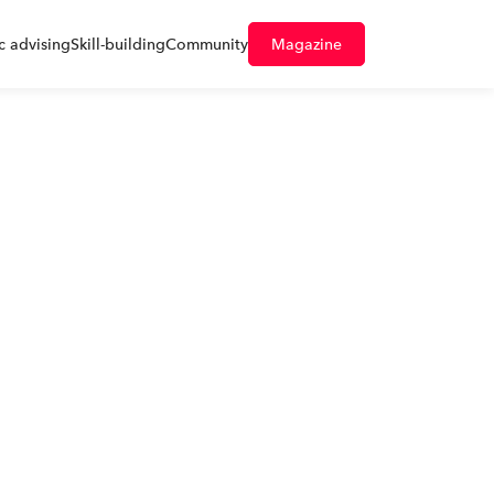
 advising
Skill-building
Community
Magazine