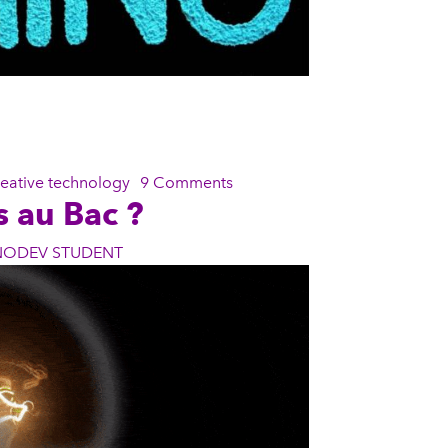
reative technology
9 Comments
s au Bac ?
NODEV STUDENT