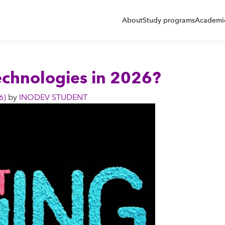
About
Study programs
Academic
echnologies in 2026?
26)
by
INODEV STUDENT