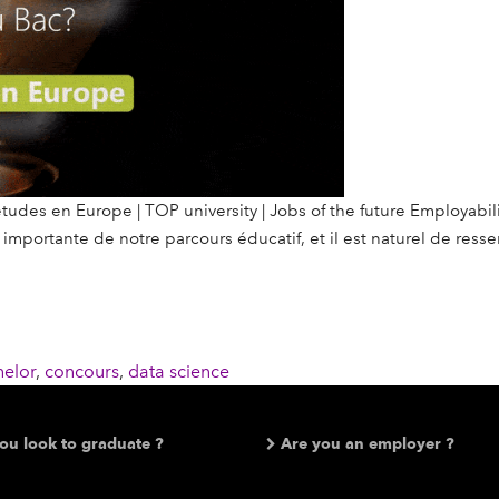
études en Europe | TOP university | Jobs of the future Employa
importante de notre parcours éducatif, et il est naturel de resse
elor
,
concours
,
data science
ou look to graduate ?
Are you an employer ?